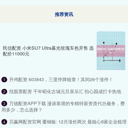
推荐资讯
民信配资 小米SU7 Ultra暮光玫瑰车色开售 选
配价11000元
升鸿配资 603843，三度停牌核查！其间26个涨停！
1
找股票配资 千年昭化古城元旦喜乐汇 怡心园成打卡热地
2
万德配资APP下载 漫谈靠谱的专精特新资质代办服务，费
3
用多少，怎么选择？
贝赢网配资官网 覆铜板: 12月涨价两次 最核心8家企业梳理
4