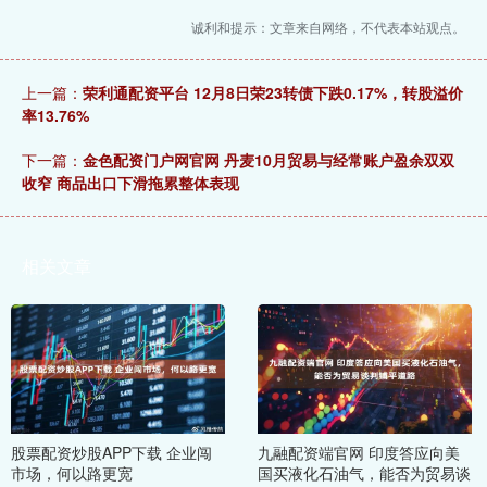
诚利和提示：文章来自网络，不代表本站观点。
上一篇：
荣利通配资平台 12月8日荣23转债下跌0.17%，转股溢价
率13.76%
下一篇：
金色配资门户网官网 丹麦10月贸易与经常账户盈余双双
收窄 商品出口下滑拖累整体表现
相关文章
股票配资炒股APP下载 企业闯
九融配资端官网 印度答应向美
市场，何以路更宽
国买液化石油气，能否为贸易谈