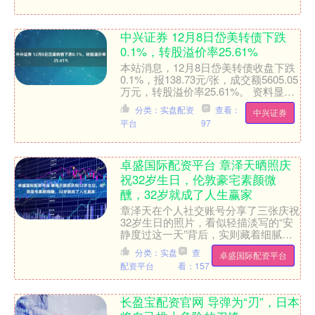
中兴证券 12月8日岱美转债下跌
0.1%，转股溢价率25.61%
本站消息，12月8日岱美转债收盘下跌
0.1%，报138.73元/张，成交额5605.05
万元，转股溢价率25.61%。 资料显
示，岱美转债信用级别为“AA”，债....
分类：实盘配资
查看：
中兴证券
平台
97
卓盛国际配资平台 章泽天晒照庆
祝32岁生日，伦敦豪宅素颜微
醺，32岁就成了人生赢家
章泽天在个人社交账号分享了三张庆祝
32岁生日的照片，看似轻描淡写的“安
静度过这一天”背后，实则藏着细腻的
生活叙事。她以一句“祝我18岁生日快
分类：实盘
查
卓盛国际配资平台
乐”作为开场，配合三....
配资平台
看：157
长盈宝配资官网 导弹为“刃”，日本