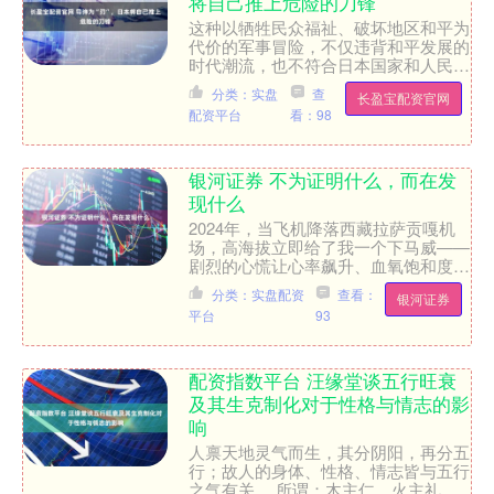
将自己推上危险的刀锋
这种以牺牲民众福祉、破坏地区和平为
代价的军事冒险，不仅违背和平发展的
时代潮流，也不符合日本国家和人民的
根本利益 日本防卫省3月31日不顾当地
分类：实盘
查
长盈宝配资官网
民众强烈反对，在熊本....
配资平台
看：98
银河证券 不为证明什么，而在发
现什么
2024年，当飞机降落西藏拉萨贡嘎机
场，高海拔立即给了我一个下马威——
剧烈的心慌让心率飙升、血氧饱和度勉
强维持在80%左右。这仿佛在提醒我，
分类：实盘配资
查看：
银河证券
到高原工作可没那么容....
平台
93
配资指数平台 汪缘堂谈五行旺衰
及其生克制化对于性格与情志的影
响
人禀天地灵气而生，其分阴阳，再分五
行；故人的身体、性格、情志皆与五行
之气有关。 所谓：木主仁、火主礼、