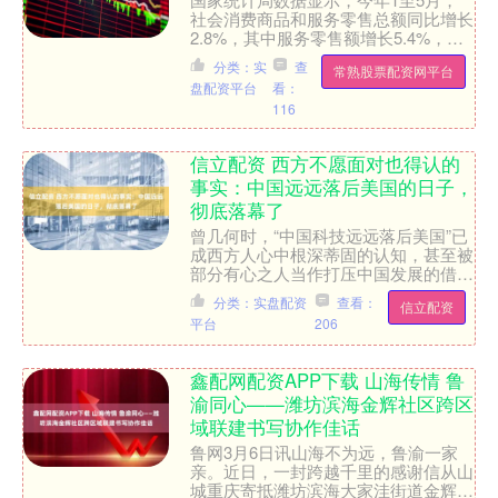
社会消费商品和服务零售总额同比增长
2.8%，其中服务零售额增长5.4%，商
品零售额增长1.2%。综合商品和服务
分类：实
查
常熟股票配资网平台
销售的总体情况来....
盘配资平台
看：
116
信立配资 西方不愿面对也得认的
事实：中国远远落后美国的日子，
彻底落幕了
曾几何时，“中国科技远远落后美国”已
成西方人心中根深蒂固的认知，甚至被
部分有心之人当作打压中国发展的借
口。但随着中国在科技各领域的持续突
分类：实盘配资
查看：
信立配资
破，一个西方不愿承认、却....
平台
206
鑫配网配资APP下载 山海传情 鲁
渝同心——潍坊滨海金辉社区跨区
域联建书写协作佳话
鲁网3月6日讯山海不为远，鲁渝一家
亲。近日，一封跨越千里的感谢信从山
城重庆寄抵潍坊滨海大家洼街道金辉社