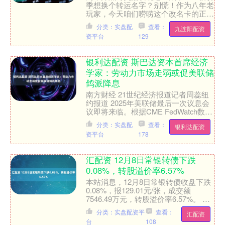
季想换个转运名字？别慌！作为八年老
玩家，今天咱们唠唠这个改名卡的正确
打开方式。这玩意儿可比闪现简单多
分类：实盘配
查看：
九连阳配资
了，但里头还真藏着不少官....
资平台
129
银利达配资 斯巴达资本首席经济
学家：劳动力市场走弱或促美联储
鸽派降息
南方财经 21世纪经济报道记者周蕊纽
约报道 2025年美联储最后一次议息会
议即将来临。根据CME FedWatch数
据，市场目前押注FOMC在12月会议上
分类：实盘配
查看：
银利达配资
降息2....
资平台
178
汇配资 12月8日常银转债下跌
0.08%，转股溢价率6.57%
本站消息，12月8日常银转债收盘下跌
0.08%，报129.01元/张，成交额
7546.49万元，转股溢价率6.57%。 资
料显示，常银转债信用级别
分类：实盘配资平
查看：
汇配资
为“AAA”，....
台
108