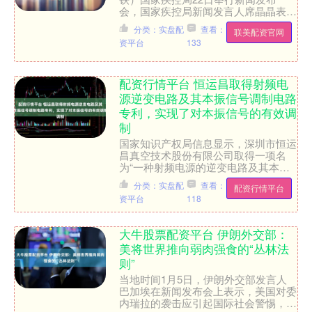
会，国家疾控局新闻发言人席晶晶表
示，进入4月以来，我国呼吸道传染病
分类：实盘配
查看：
联美配资官网
疫情有所波动，流感病毒和鼻病....
资平台
133
配资行情平台 恒运昌取得射频电
源逆变电路及其本振信号调制电路
专利，实现了对本振信号的有效调
制
国家知识产权局信息显示，深圳市恒运
昌真空技术股份有限公司取得一项名
为“一种射频电源的逆变电路及其本振
信号调制电路”的专利，授权公告号
分类：实盘配
查看：
配资行情平台
CN223785972U，申....
资平台
118
大牛股票配资平台 伊朗外交部：
美将世界推向弱肉强食的“丛林法
则”
当地时间1月5日，伊朗外交部发言人
巴加埃在新闻发布会上表示，美国对委
内瑞拉的袭击应引起国际社会警惕，美