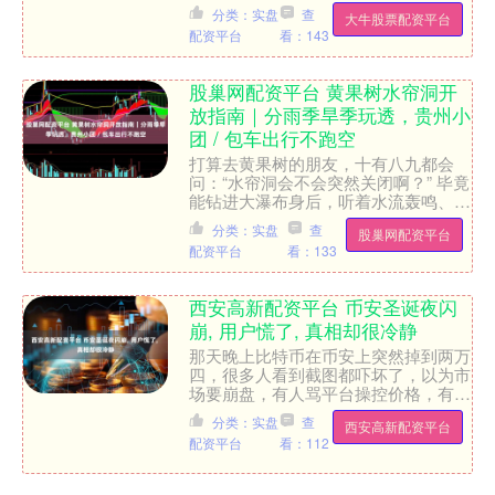
国屡次侵犯他国家主权、破坏国际规
分类：实盘
查
大牛股票配资平台
则，将世界推向弱肉强食的“....
配资平台
看：143
股巢网配资平台 黄果树水帘洞开
放指南｜分雨季旱季玩透，贵州小
团 / 包车出行不跑空
打算去黄果树的朋友，十有八九都会
问：“水帘洞会不会突然关闭啊？” 毕竟
能钻进大瀑布身后，听着水流轰鸣、感
受水雾扑脸的体验，可是整个景区的灵
分类：实盘
查
股巢网配资平台
魂所在！谁也不想千里迢....
配资平台
看：133
西安高新配资平台 币安圣诞夜闪
崩, 用户慌了, 真相却很冷静
那天晚上比特币在币安上突然掉到两万
四，很多人看到截图都吓坏了，以为市
场要崩盘，有人骂平台操控价格，有人
说内部人提前跑路，其实根本不是那么
分类：实盘
查
西安高新配资平台
回事，真正出问题的只是一....
配资平台
看：112