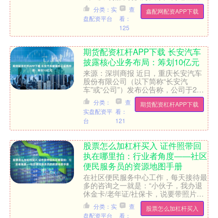
区，落款为“百村百赞”产业服务中心及
分类：实
查
鑫配网配资APP下载
重庆百村优链农业发展有....
盘配资平台
看：
125
期货配资杠杆APP下载 长安汽车
披露核心业务布局：筹划10亿元
来源：深圳商报 近日，重庆长安汽车
股份有限公司（以下简称“长安汽
车”或“公司”）发布公告称，公司于2月
11日接受了多家机构投资者的特定对
分类：
查
期货配资杠杆APP下载
象调研。在调研中，长安汽....
实盘配资平
看：
台
121
股票怎么加杠杆买入 证件照带回
执在哪里拍：行业者角度——社区
便民服务员的资源地图手册
在社区便民服务中心工作，每天接待最
多的咨询之一就是：“小伙子，我办退
休金卡/老年证/社保卡，说要带照片回
执，这该上哪儿去拍啊？” 看到老人们
分类：实
查
股票怎么加杠杆买入
为此迷茫、甚至白跑冤....
盘配资平台
看：