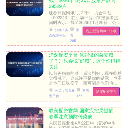
截至2026年1月20日股东户数为
39529户
证券日报网讯1月22日，力合科创
（002243）在互动平台回答投资者提
问时表示，截至2026年1月20日，公司
股东户数为39529户。....
分类：实
查
线上配资网APP下载
盘配资平台
看：
205
沪深配资平台 爸妈做的菜变咸
了？别只会说“好咸”，这个你也得
关注
以前爸妈做的菜，咸淡刚好，现在吃总
觉得咸了。这或许不是你的错觉，也不
是他们口味变了，而可能是他们“年龄
到了”。 （图片来源：腾讯医典） 随着
分类：实盘配
查看：
沪深配资平台
年龄的增长，人舌头和....
资平台
155
联美配资官网 国家疾控局提醒：
春季注意预防传染病
人民日报北京4月22日电（记者申少
铁）国家疾控局22日举行新闻发布