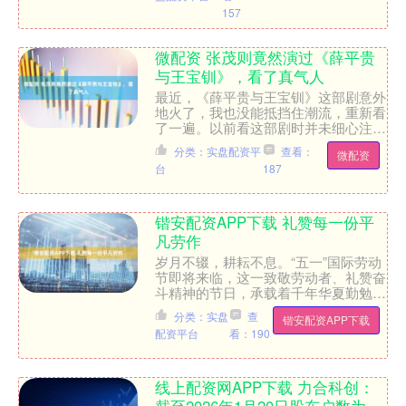
157
微配资 张茂则竟然演过《薛平贵
与王宝钏》，看了真气人
最近，《薛平贵与王宝钏》这部剧意外
地火了，我也没能抵挡住潮流，重新看
了一遍。以前看这部剧时并未细心注
意，但再次观看时，却发现了一个惊人
分类：实盘配资平
查看：
微配资
的细节——《清平乐》中的张....
台
187
锴安配资APP下载 礼赞每一份平
凡劳作
岁月不辍，耕耘不息。“五一”国际劳动
节即将来临，这一致敬劳动者、礼赞奋
斗精神的节日，承载着千年华夏勤勉务
实的民族底色，也镌刻着新时代逐梦前
分类：实盘
查
锴安配资APP下载
行的坚实足迹。劳动创造....
配资平台
看：190
线上配资网APP下载 力合科创：