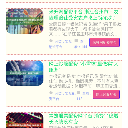
米升网配资平台 浙江台州市：农
险理赔让受灾农户吃上“定心丸”
农民日报全媒体记者 朱海洋 “果子眼瞅
着都有皮球大了，很多被台风打下
来……”在浙江省玉环市清港镇的文旦
种植园内，农户邵海环抱着文旦果，一
分类：实盘
查
米升网配资平台
脸沮丧。此时，农行台州玉....
配资平台
看：144
网上炒股配资 “小需求”里做实“大
服务”
本报记者 陈华 本报通讯员 梁华友 姚
佳佳 跑步机、椭圆机旁，不时有人查
看运动数据；体脂秤前，职工们交流着
减重心得……自6月以来，每天晚上7
分类：实盘配
查看：
网上炒股配资
点，安徽省合肥市新站....
资平台
113
常熟股票配资网平台 消费平稳增
长态势没有变
国家统计局数据显示，今年1至5月，