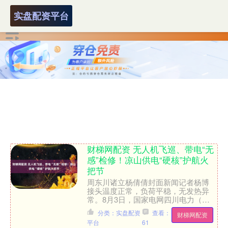
实盘配资平台
财梯网配资 无人机飞巡、带电“无
感”检修！凉山供电“硬核”护航火
把节
周东川诸立杨倩倩封面新闻记者杨博
接头温度正常，负荷平稳，无发热异
常。8月3日，国家电网四川电力（凉
山德昌）共产党员服务队队员在德昌县
分类：实盘配资
查看：
财梯网配资
德州街道开展特殊巡视，手持....
平台
61