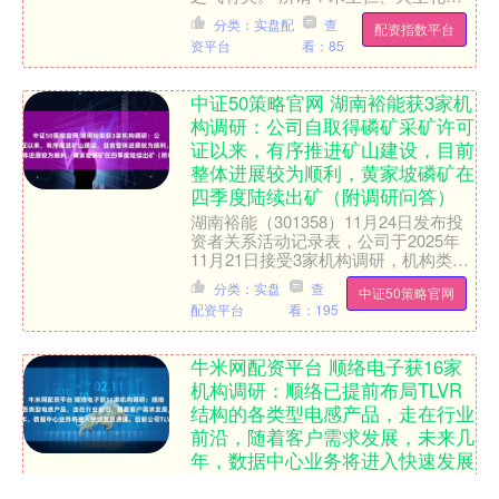
土主信、金主义、水主智；因此，仁义
分类：实盘配
查
配资指数平台
礼智信则为人之为人应该信....
资平台
看：85
中证50策略官网 湖南裕能获3家机
构调研：公司自取得磷矿采矿许可
证以来，有序推进矿山建设，目前
整体进展较为顺利，黄家坡磷矿在
四季度陆续出矿（附调研问答）
湖南裕能（301358）11月24日发布投
资者关系活动记录表，公司于2025年
11月21日接受3家机构调研，机构类型
为QFII、基金公司、证券公司。 投资
分类：实盘
查
中证50策略官网
者关系....
配资平台
看：195
牛米网配资平台 顺络电子获16家
机构调研：顺络已提前布局TLVR
结构的各类型电感产品，走在行业
前沿，随着客户需求发展，未来几
年，数据中心业务将进入快速发展
通道，目前公司TLVR已有批量向