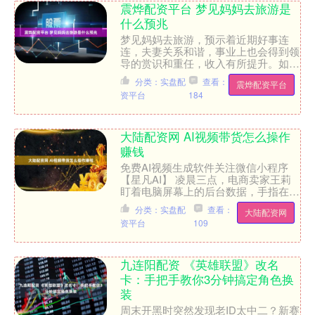
震烨配资平台 梦见妈妈去旅游是
什么预兆
梦见妈妈去旅游，预示着近期好事连
连，夫妻关系和谐，事业上也会得到领
导的赏识和重任，收入有所提升。如果
做此梦，则需要注意避免因小事与他人
分类：实盘配
查看：
震烨配资平台
发生争执，这可能会导致生活....
资平台
184
大陆配资网 AI视频带货怎么操作
赚钱
免费AI视频生成软件关注微信小程序
【星凡AI】 凌晨三点，电商卖家王莉
盯着电脑屏幕上的后台数据，手指在键
盘上敲出急促的节奏——她刚用AI生成
分类：实盘配
查看：
大陆配资网
的新款不粘锅视频，上....
资平台
109
九连阳配资 《英雄联盟》改名
卡：手把手教你3分钟搞定角色换
装
周末开黑时突然发现老ID太中二？新赛