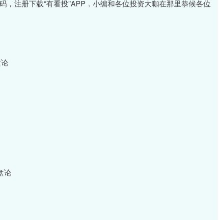
维码，注册下载“有看投”APP，小编和各位投资大咖在那里恭候各位
盘论
盘论