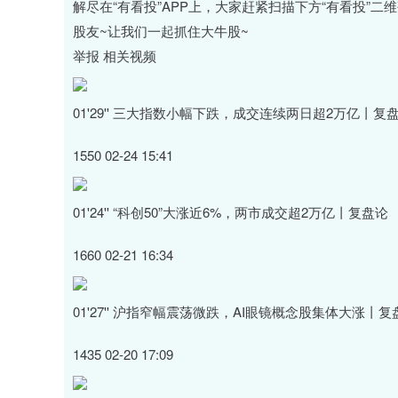
解尽在“有看投”APP上，大家赶紧扫描下方“有看投”二
股友~让我们一起抓住大牛股~
举报 相关视频
01'29'' 三大指数小幅下跌，成交连续两日超2万亿丨复
1550 02-24 15:41
01'24'' “科创50”大涨近6%，两市成交超2万亿丨复盘论
1660 02-21 16:34
01'27'' 沪指窄幅震荡微跌，AI眼镜概念股集体大涨丨复
1435 02-20 17:09