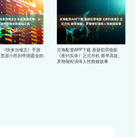
 《快来当领主》手游
京海配资APP下载 悬疑犯罪电影
从荒原小邑到帝国霸业的
《夜钓实录》正式开机 斯琴高娃、
罗翔领衔演绎人性救赎故事