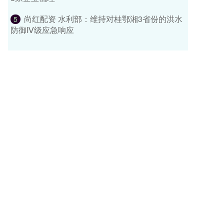
尚红配资 水利部：维持对桂鄂湘3省份的洪水
5
防御Ⅳ级应急响应