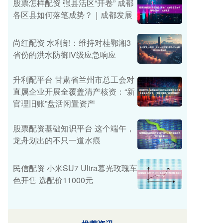
股票怎样配资 强县活区“开卷” 成都
各区县如何落笔成势？｜成都发展
尚红配资 水利部：维持对桂鄂湘3
省份的洪水防御Ⅳ级应急响应
升利配平台 甘肃省兰州市总工会对
直属企业开展全覆盖清产核资：“新
官理旧账”盘活闲置资产
股票配资基础知识平台 这个端午，
龙舟划出的不只一道水痕
民信配资 小米SU7 Ultra暮光玫瑰车
色开售 选配价11000元