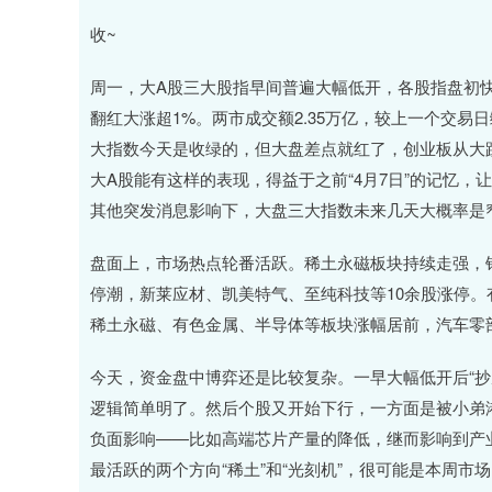
收~
周一，大A股三大股指早间普遍大幅低开，各股指盘初快
翻红大涨超1%。两市成交额2.35万亿，较上一个交易日缩
大指数今天是收绿的，但大盘差点就红了，创业板从大
大A股能有这样的表现，得益于之前“4月7日”的记忆，
其他突发消息影响下，大盘三大指数未来几天大概率是
盘面上，市场热点轮番活跃。稀土永磁板块持续走强，
停潮，新莱应材、凯美特气、至纯科技等10余股涨停。
稀土永磁、有色金属、半导体等板块涨幅居前，汽车零
今天，资金盘中博弈还是比较复杂。一早大幅低开后“抄
逻辑简单明了。然后个股又开始下行，一方面是被小弟
负面影响——比如高端芯片产量的降低，继而影响到产业
最活跃的两个方向“稀土”和“光刻机”，很可能是本周