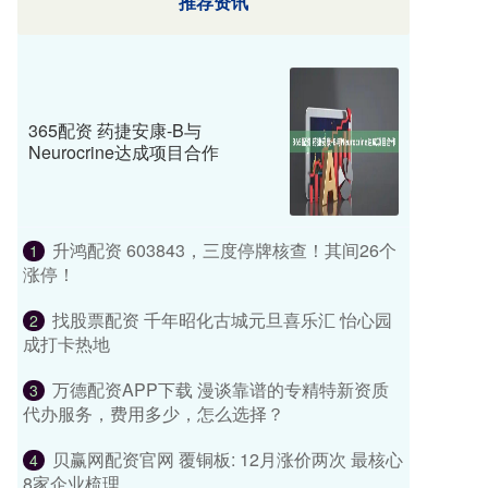
推荐资讯
365配资 药捷安康-B与
Neurocrine达成项目合作
升鸿配资 603843，三度停牌核查！其间26个
1
涨停！
找股票配资 千年昭化古城元旦喜乐汇 怡心园
2
成打卡热地
万德配资APP下载 漫谈靠谱的专精特新资质
3
代办服务，费用多少，怎么选择？
贝赢网配资官网 覆铜板: 12月涨价两次 最核心
4
8家企业梳理