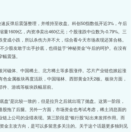
速反弹后震荡整理，并维持至收盘。科创50指数低开近3%，午后
量1609亿，内资净卖出460亿元；个股涨跌中位数为-0.79%。三
跌变成小跌，所以杀伤力并不大，综合看今天市场表现还算合格。
让不少股友敢于出手抄底，也得益于“神秘资金”午后的呵护。在没有
窄幅震荡。
银河磁体、中国稀土、北方稀土等多股涨停。芯片产业链也掀起涨
有色金属板块再度活跃，中国瑞林、西部黄金3天2板。板块方面，
部件、游戏等板块跌幅居前。
底盘”是比较一致的，但是拉升之后就出现了抛盘。这第一阶段，
港股拖了后腿。另外一方面，市场资金也考试考虑，稀土消息面的
链上公司的业绩表现。第三阶段是“银行股”站出来发挥作用。而
市场资金主攻方向，是可以多留意多关注的。关于这个话题更多独到见