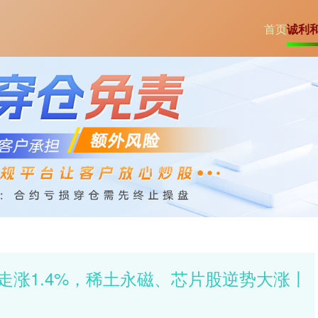
首页
诚利
高走涨1.4%，稀土永磁、芯片股逆势大涨丨