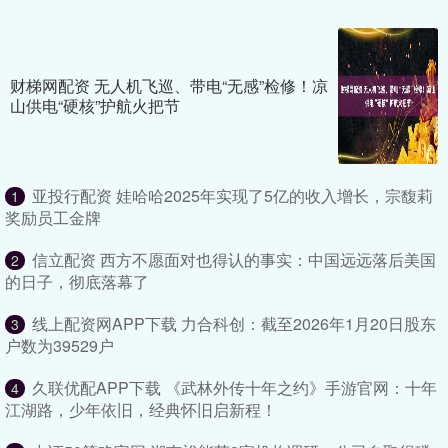
财梯网配资 无人机飞巡、带电“无感”检修！凉
山供电“硬核”护航火把节
亚投行配资 娃哈哈2025年实现了5亿的收入增长，宗馥莉
1
奖励员工金牌
信立配资 西方不愿面对也得认的事实：中国远远落后美国
2
的日子，彻底落幕了
线上配资网APP下载 力合科创：截至2026年1月20日股东
3
户数为39529户
久联优配APP下载 《武林外传十年之约》手游官网：十年
4
江湖路，少年依旧，经典怀旧启新程！