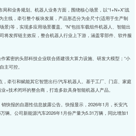
局和业务规划。机器人业务方面，围绕核心场景，以“1+N+X”战
人为主线，牵引整个板块发展，产品形态分为全尺寸(适用于生产制
庭场景)等，实现多应用场景覆盖。“N”包括车载组件机器人、智能出
公司将发挥链主效应，整合机器人行业上下游，涵盖零部件、软件服
合作紧密的头部科技企业联合搭建强大算力设施、研发大模型；“小
现自主可控。
点，牵引和赋能其它智慧出行/汽车机器人。基于工厂、门店、家庭
商业+技术闭环的整合商，打造多款具身智能机器人产品。
、销快报的自愿性信息披露公告。快报显示，2026年1月，长安汽
36万辆。公司新能源汽车2026年1月份产量为5.31万辆，同比增加1