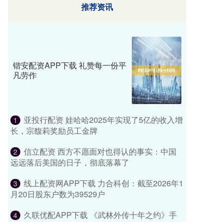
推荐资讯
锴安配资APP下载 礼赞每一份平
凡劳作
亚投行配资 娃哈哈2025年实现了5亿的收入增
1
长，宗馥莉奖励员工金牌
信立配资 西方不愿面对也得认的事实：中国
2
远远落后美国的日子，彻底落幕了
线上配资网APP下载 力合科创：截至2026年1
3
月20日股东户数为39529户
久联优配APP下载 《武林外传十年之约》手
4