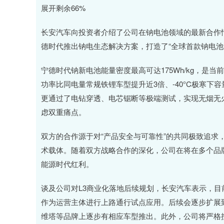
展开剩余66%
长安汽车向投资者介绍了公司在钠电池领域的最新合作情
德时代推出钠电生态解决方案，打造了“全球首款钠电池
宁德时代钠新电池能量密度最高可达175Wh/kg，是当
功率比同电量常规铁锂车型提升近3倍、-40°C极寒下容
更通过了电钻穿透、电芯锯断等极端测试，实现无烟无
虑双重痛点。
双方的合作源于对“产品安全与可靠性”的共同极致追求
术载体。随着双方战略合作的深化，公司在将在多个品
能源时代红利。
谈及公司对L3商业化落地后续规划，长安汽车表示，目
作为运营主体进行上路通行试点应用。后续会逐步扩展
维塔等品牌上逐步有相应车型推出。此外，公司将严格