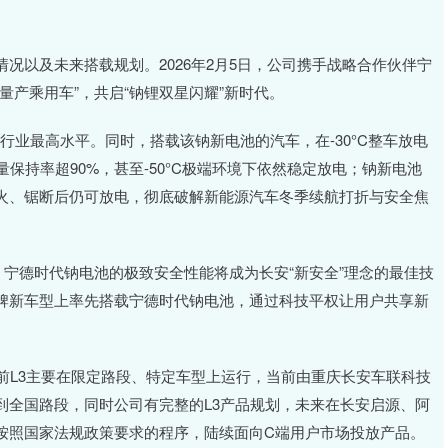
况以及未来搭载规划。2026年2月5日，公司携手战略合作伙伴宁
量产乘用车”，共启“钠锂双星闪耀”新时代。
前行业最高水平。同时，搭载该钠新电池的汽车，在-30°C整车放电
量保持率超90%，甚至-50°C极端环境下依然稳定放电；钠新电池
火、锯断后仍可放电，彻底破解新能源汽车冬季续航打折与安全焦
，宁德时代钠电池的极致安全性能将成为长安“新安全”理念的最佳技
牌新车型上率先搭载宁德时代钠电池，通过科技平权让用户共享新
前L3主要在限定路段、特定车型上运行，当前由重庆长安车联科技
到全国路段，同时公司有完整的L3产品规划，未来在长安启源、阿
按照国家法规政策要求的程序，陆续面向C端用户市场投放产品。