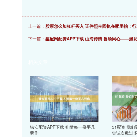
上一篇：
股票怎么加杠杆买入 证件照带回执在哪里拍：
下一篇：
鑫配网配资APP下载 山海传情 鲁渝同心——
相关文章
锴安配资APP下载 礼赞每一份平凡
51配资 我
劳作
尝试次数过