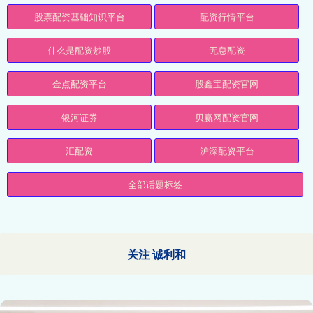
股票配资基础知识平台
配资行情平台
什么是配资炒股
无息配资
金点配资平台
股鑫宝配资官网
银河证券
贝赢网配资官网
汇配资
沪深配资平台
全部话题标签
关注 诚利和