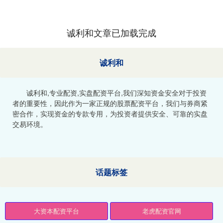
诚利和文章已加载完成
诚利和
诚利和,专业配资,实盘配资平台,我们深知资金安全对于投资
者的重要性，因此作为一家正规的股票配资平台，我们与券商紧
密合作，实现资金的专款专用，为投资者提供安全、可靠的实盘
交易环境。
话题标签
大资本配资平台
老虎配资官网